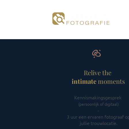
Relive the
intimate
moments
Kennismakingsgesprek
(persoonlijk of digitaal)
-​
3 uur een ervaren fotograaf o
jullie trouwlocatie.