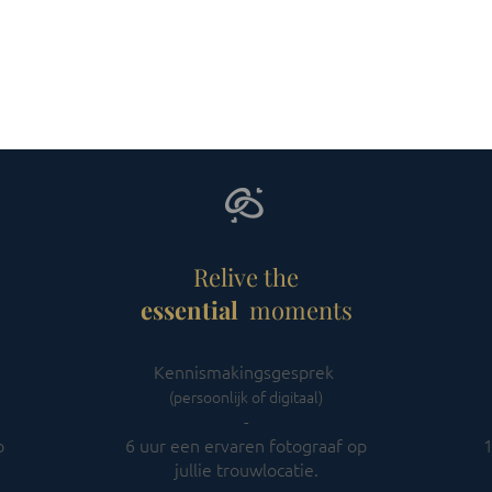
HOME
OVER MIJ
PORTFOLIO
HUWELIJK
Relive the
essential
moments
Kennismakingsgesprek
(persoonlijk of digitaal)
​-
p
6 uur een ervaren fotograaf op
1
jullie trouwlocatie.