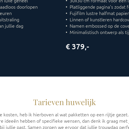
n luxe geheel
• 30x30 cm formaat voor een lu
 naadloos doorlopen
• Platliggende pagina’s zodat 
leuren
• Fujifilm lustre halfmat papi
itstraling
• Linnen of kunstleren hardco
an jullie dag
• Namen embossed op de cov
• Minimalistisch ontwerp als tij
€ 379,-
Tarieven huwelijk
 kosten, heb ik hierboven al wat pakketten op een rijtje gezet. 
andere ideeën hebben of specifieke wensen, dan denk ik graag me
bij jullie past. Samen zorgen we ervoor dat jullie trouwdag per