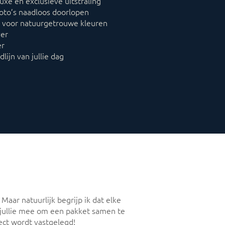
xe en exclusieve uitstraling
foto’s naadloos doorlopen
er voor natuurgetrouwe kleuren
ver
er
dlijn van jullie dag
Maar natuurlijk begrijp ik dat elke
t jullie mee om een pakket samen te
fect wordt vastgelegd!