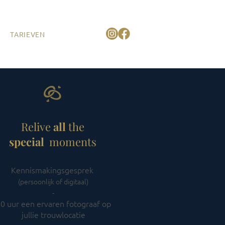
TARIEVEN
CONTACT
Relive
all
the
special
moments
Kennismakingsgesprek
(persoonlijk of digitaal)
-​
0 uur een ervaren fotograaf op
jullie trouwlocatie