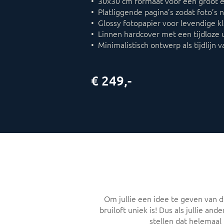
• 30x30 cm formaat voor een groot e
• Platliggende pagina’s zodat foto’s
• Glossy fotopapier voor levendige k
• Linnen hardcover met een tijdloze u
• Minimalistisch ontwerp als tijdlijn v
€ 249,-
Om jullie een idee te geven van de
bruiloft uniek is! Dus als jullie 
stellen dat helemaal 