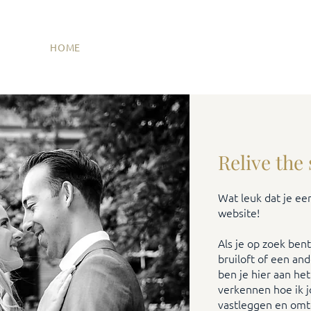
HOME
OVER MIJ
PORTFOLIO
HUWELIJK
Relive the
Wat leuk dat je ee
website!
Als je op zoek bent
bruiloft of een an
ben je hier aan he
verkennen hoe ik 
vastleggen en omt